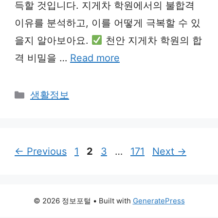
득할 것입니다. 지게차 학원에서의 불합격
이유를 분석하고, 이를 어떻게 극복할 수 있
을지 알아보아요.
천안 지게차 학원의 합
격 비밀을 …
Read more
Categories
생활정보
Page
Page
Page
Page
←
Previous
1
2
3
…
171
Next
→
© 2026 정보포털
• Built with
GeneratePress