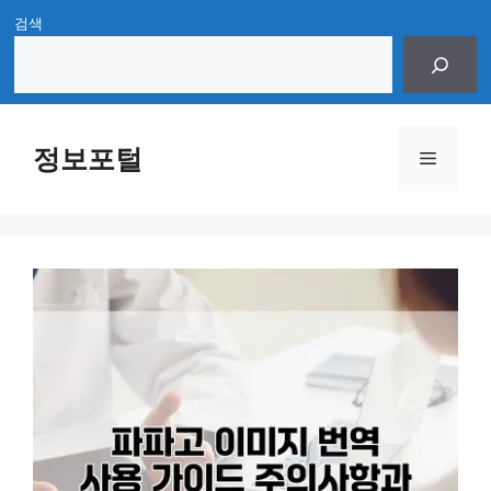
Skip
검색
to
content
정보포털
Menu